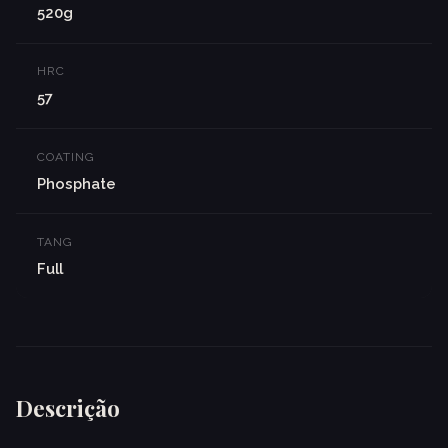
520g
HRC
57
COATING
Phosphate
TANG
Full
Descrição