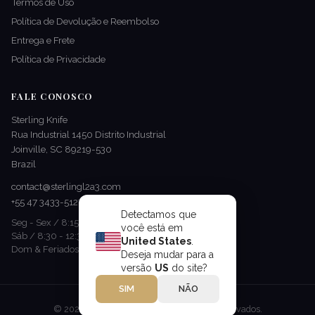
Termos de Uso
Política de Devolução e Reembolso
Entrega e Frete
Política de Privacidade
FALE CONOSCO
Sterling Knife
Rua Industrial 1450 Distrito Industrial
Joinville, SC 89219-530
Brazil
contact@sterlingl2a3.com
+55 47 3433-5127
Detectamos que
Seg - Sex / 8:15 - 17:00
você está em
Sáb / 8:30 - 12:30
United States
.
Dom & Feriados / Fechado
Deseja mudar para a
versão
US
do site?
SIM
NÃO
© 2026 Sterling Knife. Todos os direitos reservados.