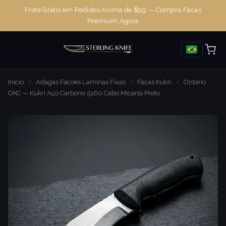
Frete Grátis em Pedidos Acima de $99 — Compre Facas
Premium Agora
Início
/
Adagas Facoes Laminas Fixas
/
Facas Kukri
/
Ontario
OKC — Kukri Aço Carbono 5160 Cabo Micarta Preto