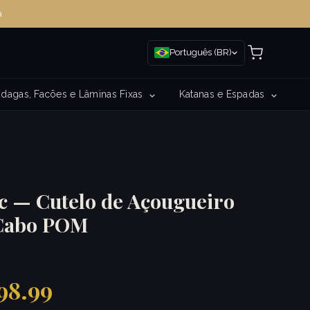
a
Português (BR)
dagas, Facões e Lâminas Fixas
Katanas e Espadas
c — Cutelo de Açougueiro
 Cabo POM
98.99