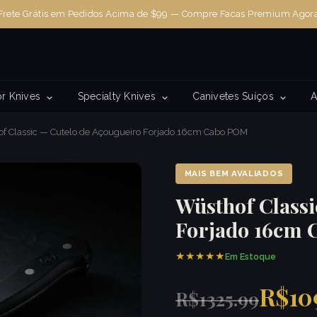
Frete Grátis em Pedidos Acima de $99 — Compre Facas Premium Agor
r Knives
Specialty Knives
Canivetes Suíços
A
f Classic — Cutelo de Açougueiro Forjado 16cm Cabo POM
MAIS BEM AVALIADOS
Wüsthof Classi
Forjado 16cm
★★★★★
Em Estoque
R$10
R$1325.99