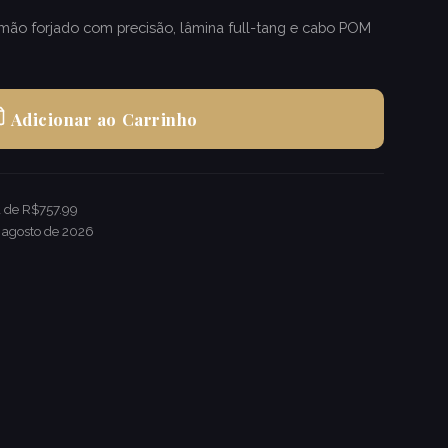
ão forjado com precisão, lâmina full-tang e cabo POM
Adicionar ao Carrinho
a de R$757.99
 agosto de 2026