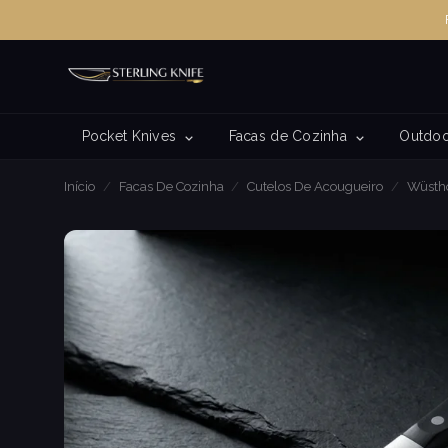
Pocket Knives
Facas de Cozinha
Outdoo
Início
/
Facas De Cozinha
/
Cutelos De Acougueiro
/
Wüstho