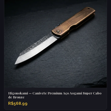
Higonokami — Canivete Premium Aço Aogami Super Cabo
de Bronze
R$568.99