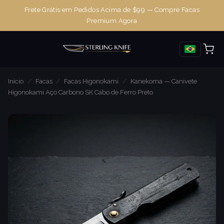
Frete Grátis em Pedidos Acima de $99 — Compre Facas
Premium Agora
Início
/
Facas
/
Facas Higonokami
/
Kanekoma — Canivete
Higonokami Aço Carbono SK Cabo de Ferro Preto