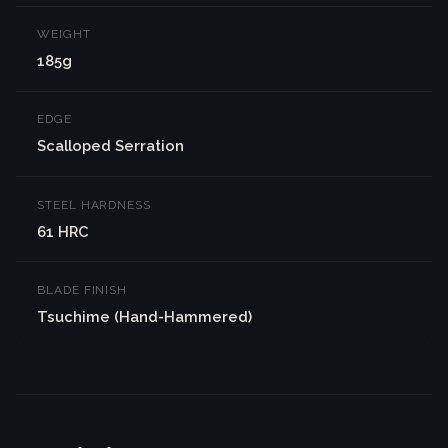
WEIGHT
185g
EDGE
Scalloped Serration
STEEL HARDNESS
61 HRC
BLADE FINISH
Tsuchime (Hand-Hammered)