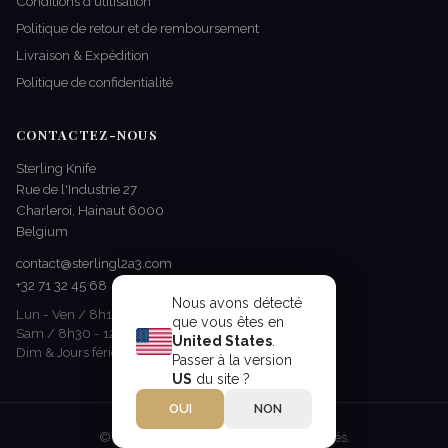
Conditions d'utilisation
Politique de retour et de remboursement
Livraison & Expédition
Politique de confidentialité
CONTACTEZ-NOUS
Sterling Knife
Rue de l'Industrie 27
Charleroi, Hainaut 6000
Belgium
contact@sterlingl2a3.com
+32 71 32 45 68
Nous avons détecté
Lun - Ven / 8h15 - 17h00
que vous êtes en
Sam / 8h30 - 12h30
United States
.
Dim & Jours fériés / Fermé
Passer à la version
US
du site ?
OUI
NON
© 2026 Sterling Knife. Tous droits réservés.