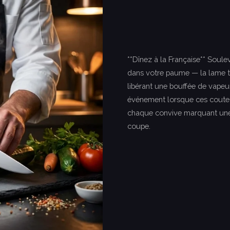
**Dînez à la Française** Soulev
dans votre paume — la lame tr
libérant une bouffée de vape
événement lorsque ces coutea
chaque convive marquant une 
coupe.