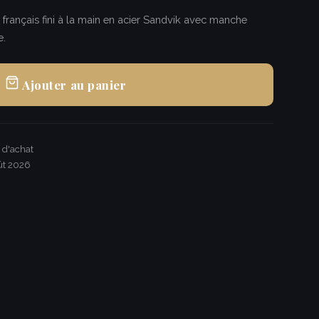
français fini à la main en acier Sandvik avec manche
e.
Ajouter au panier
€ d'achat
ût 2026