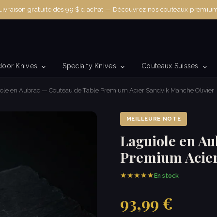
Livraison gratuite dès 99 $ d'achat — Découvrez nos couteaux premiu
door Knives
Specialty Knives
Couteaux Suisses
ole en Aubrac — Couteau de Table Premium Acier Sandvik Manche Olivier
MEILLEURE NOTE
Laguiole en Au
Premium Acier
★★★★★
En stock
93,99 €