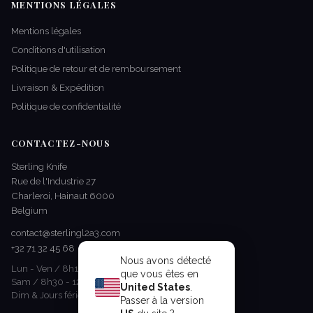
MENTIONS LÉGALES
Mentions légales
Conditions d'utilisation
Politique de retour et de remboursement
Livraison & Expédition
Politique de confidentialité
CONTACTEZ-NOUS
Sterling Knife
Rue de l'Industrie 27
Charleroi, Hainaut 6000
Belgium
contact@sterlingl2a3.com
+32 71 32 45 68
Nous avons détecté
Lun - Ven / 8h15 - 17h00
que vous êtes en
Sam / 8h30 - 12h30
United States
.
Dim & Jours fériés / Fermé
Passer à la version