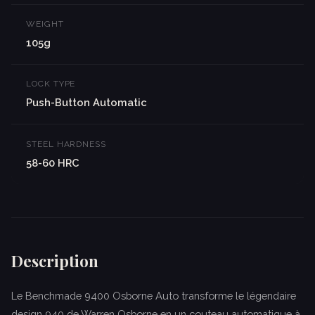
WEIGHT
105g
LOCK TYPE
Push-Button Automatic
STEEL HARDNESS
58-60 HRC
Description
Le Benchmade 9400 Osborne Auto transforme le légendaire
design 940 de Warren Osborne en un couteau automatique à