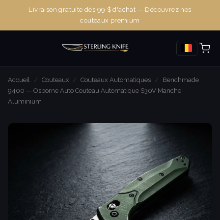
Livraison gratuite dès 99 $ d'achat — Découvrez nos
couteaux premium
Accueil
/
Couteaux
/
Couteaux Automatiques
/
Benchmade
9400 — Osborne Auto Couteau Automatique S30V Manche
Aluminium