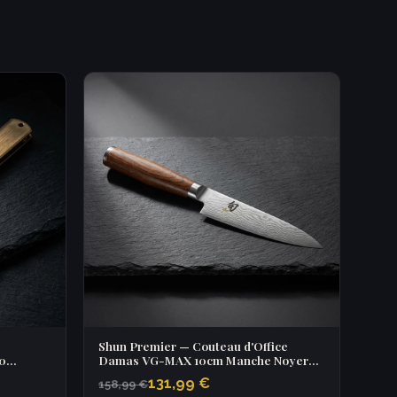
Shun Premier — Couteau d'Office
0
Damas VG-MAX 10cm Manche Noyer
PakkaWood
131,99 €
158,99 €