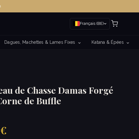
m
Français (BE)
Dagues, Machettes & Lames Fixes
Katana & Épées
eau de Chasse Damas Forgé
orne de Buffle
 €