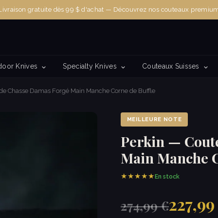
Livraison gratuite dès 99 $ d'achat — Découvrez nos couteaux premiu
door Knives
Specialty Knives
Couteaux Suisses
 de Chasse Damas Forgé Main Manche Corne de Buffle
MEILLEURE NOTE
Perkin — Cout
Main Manche C
★★★★★
En stock
227,99
274,99 €