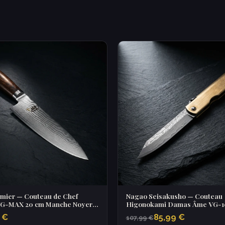
mier — Couteau de Chef
Nagao Seisakusho — Couteau
G-MAX 20 cm Manche Noyer
Higonokami Damas Âme VG-1
ood
Manche Laiton
 €
85,99 €
107,99 €