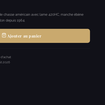
€
 de chasse américain avec lame 420HC, manche ébène
ton depuis 1964.
Ajouter au panier
€ d'achat
ût 2026