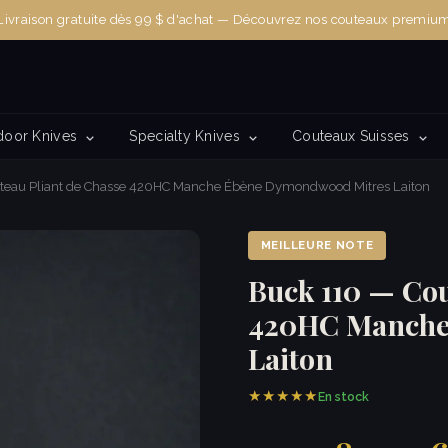
Livraison gratuite dès 99 $ d'achat — Découvrez nos couteaux premiu
door Knives
Specialty Knives
Couteaux Suisses
teau Pliant de Chasse 420HC Manche Ébène Dymondwood Mitres Laiton
MEILLEURE NOTE
Buck 110 — Cou
420HC Manche
Laiton
★★★★★
En stock