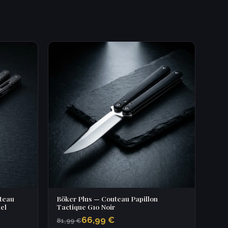
teau
Böker Plus — Couteau Papillon
el
Tactique G10 Noir
66,99 €
81,99 €