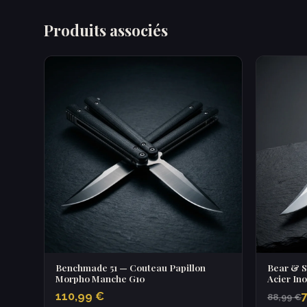
Produits associés
Benchmade 51 — Couteau Papillon
Bear & S
Morpho Manche G10
Acier In
110,99 €
88,99 €