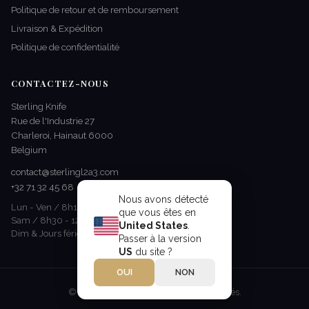
Politique de retour et de remboursement
Livraison & Expédition
Politique de confidentialité
CONTACTEZ-NOUS
Sterling Knife
Rue de l'Industrie 27
Charleroi, Hainaut 6000
Belgium
contact@sterlingl2a3.com
+32 71 32 45 68
Nous avons détecté
Lun - Ven / 8h15 - 17h00
que vous êtes en
Sam / 8h30 - 12h30
United States
.
Dim & Jours fériés / Fermé
Passer à la version
US
du site ?
OUI
NON
© 2026 Sterling Knife. Tous droits réservés.