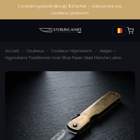
Livraison gratuite dès 99 $ d'achat — Découvrez nos
couteaux premium
Accueil
/
Couteaux
/
Couteaux Higonokami
/
Nagao —
Higonokami Traditionnel Acier Blue Paper Steel Manche Laiton