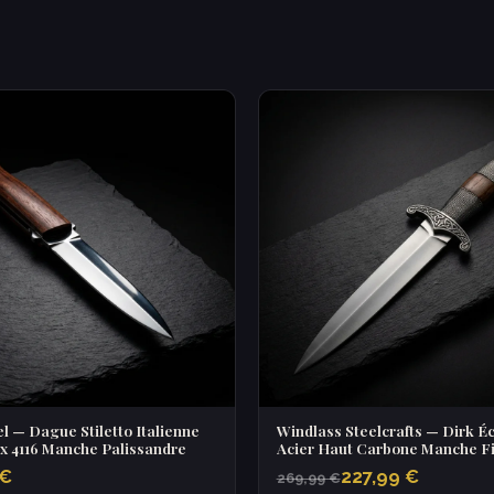
l — Dague Stiletto Italienne
Windlass Steelcrafts — Dirk É
ox 4116 Manche Palissandre
Acier Haut Carbone Manche Fi
 €
227,99 €
269,99 €