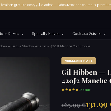
Livraison gratuite dès 99 $ d'achat — Découvrez nos couteaux premiu
door Knives
Specialty Knives
Couteaux Suisses
ibben — Dague Shadow Acier Inox 420J2 Manche Cuir Empilé
MEILLEURE NOTE
Gil Hibben — 
420J2 Manche 
★★★★★
En stock
131,99
165,99 €