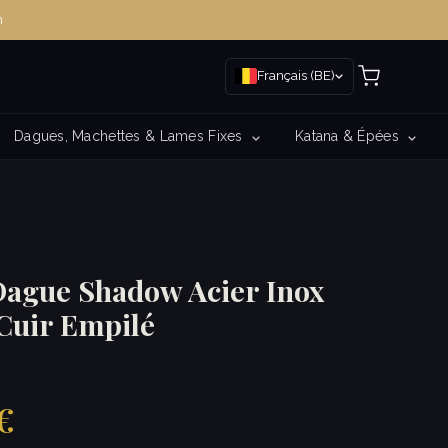
m
Français (BE)
Dagues, Machettes & Lames Fixes
Katana & Épées
Dague Shadow Acier Inox
Cuir Empilé
 €