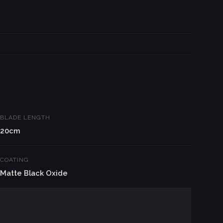
BLADE LENGTH
20cm
COATING
Matte Black Oxide