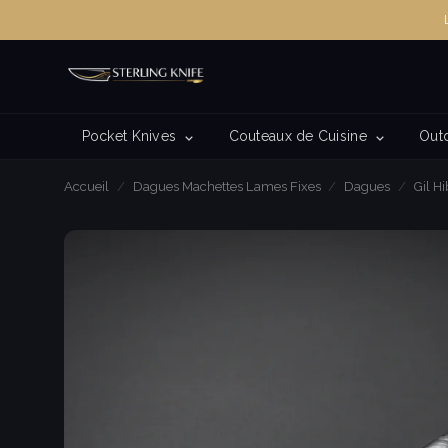
Pocket Knives
Couteaux de Cuisine
Out
Accueil
/
Dagues Machettes Lames Fixes
/
Dagues
/
Gil H