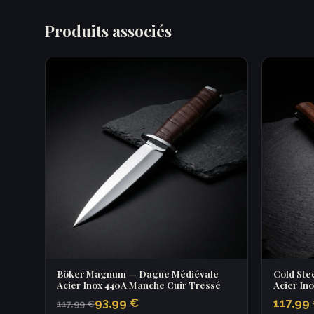
Produits associés
Böker Magnum — Dague Médiévale
Cold Stee
Acier Inox 440A Manche Cuir Tressé
Acier In
93,99 €
117,99
117,99 €