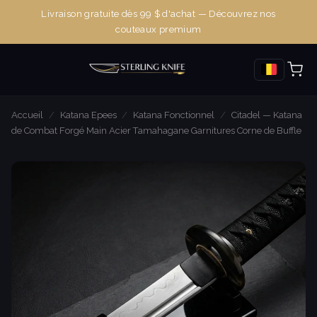
Livraison gratuite dès 99 $ d'achat — Découvrez nos
couteaux premium
Accueil
/
Katana Epees
/
Katana Fonctionnel
/
Citadel — Katana
de Combat Forgé Main Acier Tamahagane Garnitures Corne de Buffle