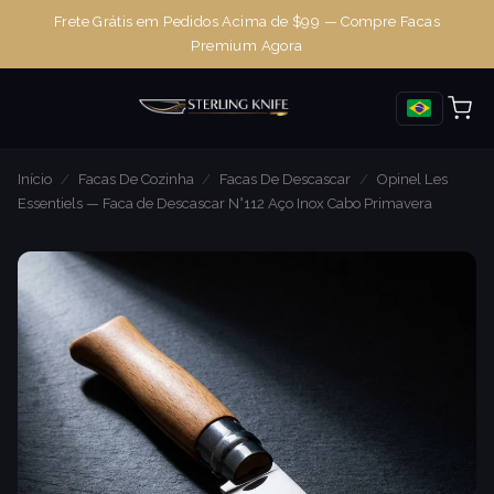
Frete Grátis em Pedidos Acima de $99 — Compre Facas
Premium Agora
Início
/
Facas De Cozinha
/
Facas De Descascar
/
Opinel Les
Essentiels — Faca de Descascar N°112 Aço Inox Cabo Primavera