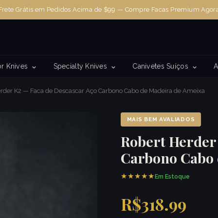
Frete Grátis em Pedidos Acima de $99 — Compre Facas Premium Agor
r Knives
Specialty Knives
Canivetes Suíços
A
erder K2 — Faca de Descascar Aço Carbono Cabo de Madeira de Ameixa
MAIS BEM AVALIADOS
Robert Herder
Carbono Cabo 
★★★★★
Em Estoque
R$318.99