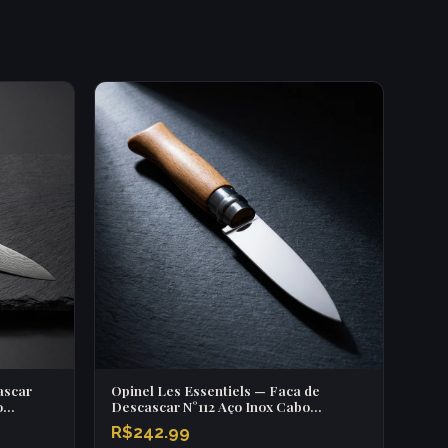
ascar
Opinel Les Essentiels — Faca de
o
Descascar N°112 Aço Inox Cabo
Primavera
R$242.99