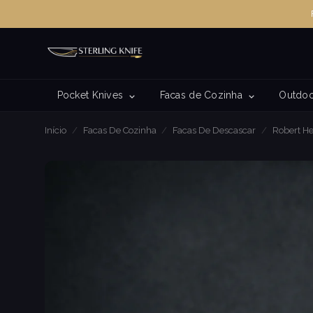
Pocket Knives
Facas de Cozinha
Outdoo
Início
/
Facas De Cozinha
/
Facas De Descascar
/
Robert H