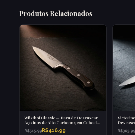
Produtos Relacionados
Wüsthof Classic — Faca de Descascar
Victorin
Aço Inox de Alto Carbono 9cm Cabo de
Descasca
Ébano
Sálvia
R$416.99
R$515.99
R$303.9