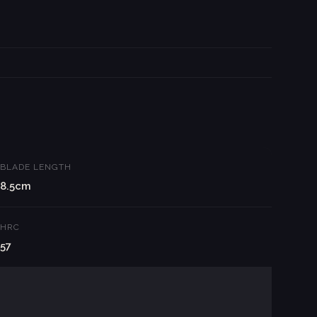
BLADE LENGTH
8.5cm
HRC
57