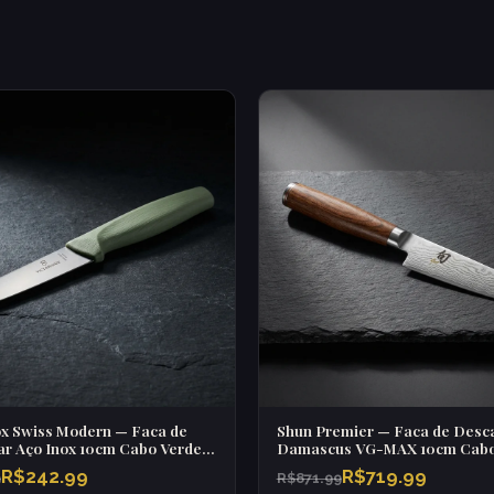
ox Swiss Modern — Faca de
Shun Premier — Faca de Desc
r Aço Inox 10cm Cabo Verde
Damascus VG-MAX 10cm Cab
PakkaWood Nogueira
R$242.99
R$719.99
9
R$871.99