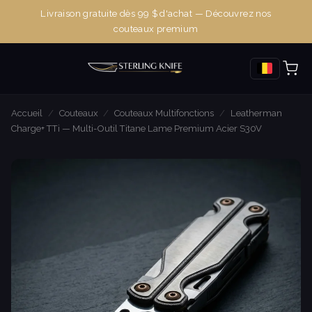
Livraison gratuite dès 99 $ d'achat — Découvrez nos
couteaux premium
Accueil
/
Couteaux
/
Couteaux Multifonctions
/
Leatherman
Charge+ TTi — Multi-Outil Titane Lame Premium Acier S30V